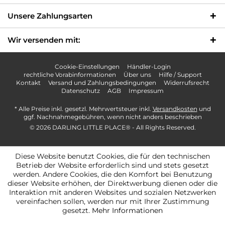
Unsere Zahlungsarten
Wir versenden mit:
Cookie-Einstellungen
Händler-Login
rechtliche Vorabinformationen
Über uns
Hilfe / Support
Kontakt
Versand und Zahlungsbedingungen
Widerrufsrecht
Datenschutz
AGB
Impressum
* Alle Preise inkl. gesetzl. Mehrwertsteuer inkl.
Versandkosten
und
ggf. Nachnahmegebühren, wenn nicht anders beschrieben
© 2026 DARLING LITTLE PLACE®️ - All Rights Reserved.
Diese Website benutzt Cookies, die für den technischen
Betrieb der Website erforderlich sind und stets gesetzt
werden. Andere Cookies, die den Komfort bei Benutzung
dieser Website erhöhen, der Direktwerbung dienen oder die
Interaktion mit anderen Websites und sozialen Netzwerken
vereinfachen sollen, werden nur mit Ihrer Zustimmung
gesetzt.
Mehr Informationen