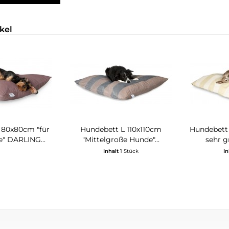
kel
 80x80cm "für
Hundebett L 110x110cm
Hundebett 
e" DARLING...
"Mittelgroße Hunde"...
sehr g
Inhalt
1 Stück
In