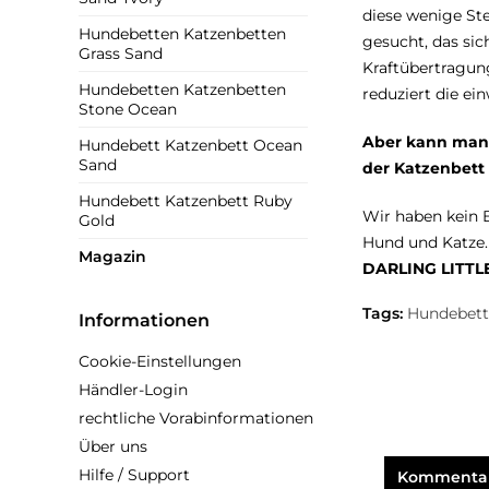
diese wenige St
Hundebetten Katzenbetten
gesucht, das sic
Grass Sand
Kraftübertragung
Hundebetten Katzenbetten
reduziert die ei
Stone Ocean
Aber kann man d
Hundebett Katzenbett Ocean
Sand
der Katzenbett
Hundebett Katzenbett Ruby
Wir haben kein B
Gold
Hund und Katze. 
Magazin
DARLING LITTL
Tags:
Hundebet
Informationen
Cookie-Einstellungen
Händler-Login
rechtliche Vorabinformationen
Über uns
Hilfe / Support
Kommentar