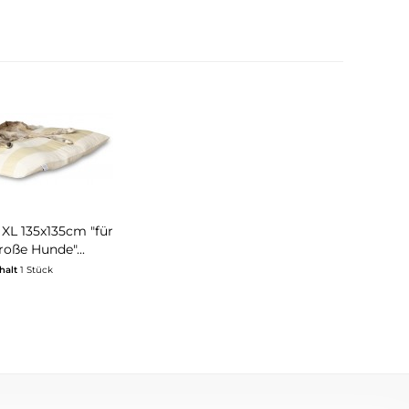
XL 135x135cm "für
roße Hunde"...
halt
1 Stück